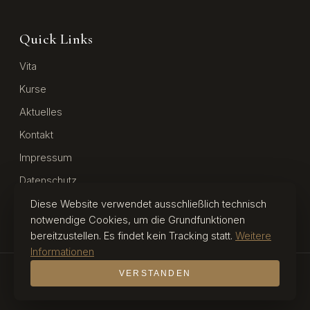
Quick Links
Vita
Kurse
Aktuelles
Kontakt
Impressum
Datenschutz
Barrierefreiheit
Diese Website verwendet ausschließlich technisch
notwendige Cookies, um die Grundfunktionen
bereitzustellen. Es findet kein Tracking statt.
Weitere
Informationen
VERSTANDEN
© 2026 Heinz Felbermair. Alle Rechte vorbehalten.
Impressum
·
Datenschutz
·
Barrierefreiheit